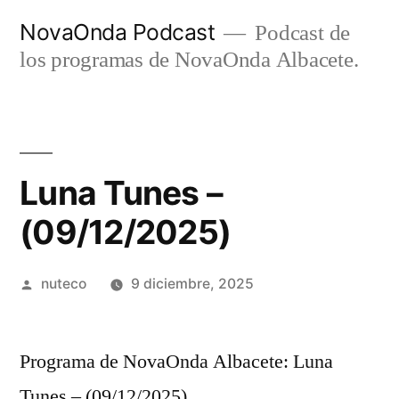
Ir
NovaOnda Podcast
Podcast de
al
los programas de NovaOnda Albacete.
contenido
Luna Tunes –
(09/12/2025)
Publicada
nuteco
9 diciembre, 2025
por
Programa de NovaOnda Albacete: Luna
Tunes – (09/12/2025)