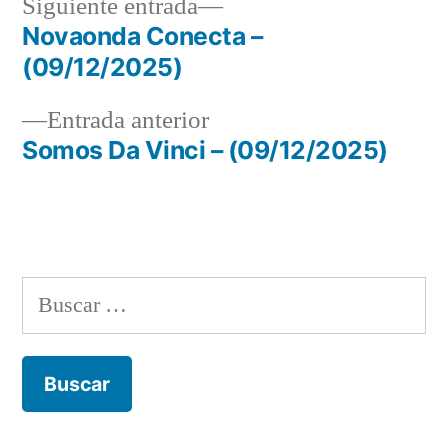
Siguiente
Siguiente entrada
entrada:
Novaonda Conecta –
Navegación
(09/12/2025)
de
Entrada
Entrada anterior
entradas
anterior:
Somos Da Vinci – (09/12/2025)
Buscar: