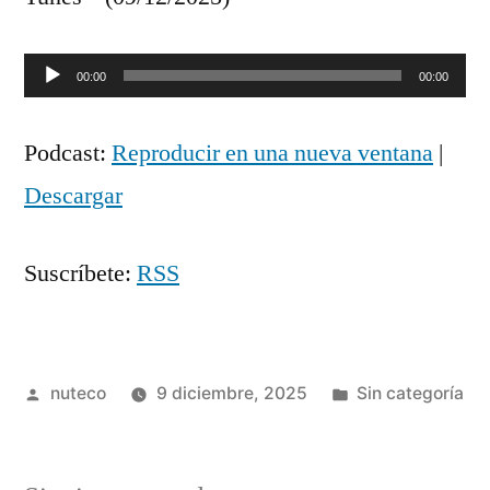
Reproductor
00:00
00:00
de
Podcast:
Reproducir en una nueva ventana
|
audio
Descargar
Suscríbete:
RSS
Publicada
Publicada
nuteco
9 diciembre, 2025
Sin categoría
por
en