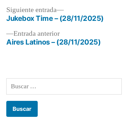
Siguiente
Siguiente entrada
entrada:
Jukebox Time – (28/11/2025)
Navegación
Entrada
Entrada anterior
de
anterior:
Aires Latinos – (28/11/2025)
entradas
Buscar: