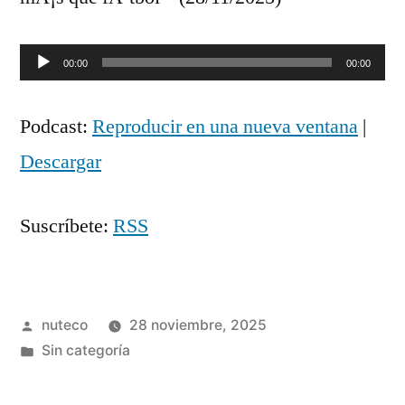
Reproductor
00:00
00:00
de
Podcast:
Reproducir en una nueva ventana
|
audio
Descargar
Suscríbete:
RSS
Publicada
nuteco
28 noviembre, 2025
por
Publicada
Sin categoría
en