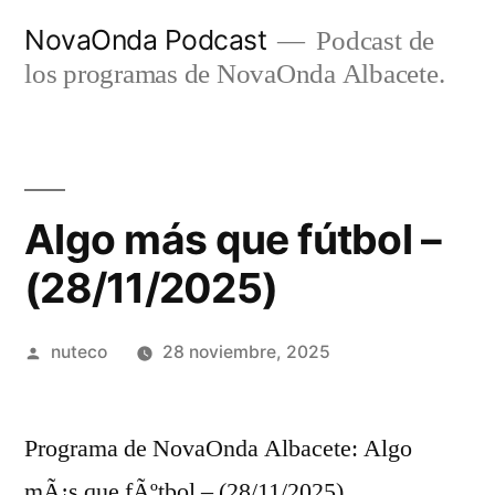
Ir
NovaOnda Podcast
Podcast de
al
los programas de NovaOnda Albacete.
contenido
Algo más que fútbol –
(28/11/2025)
Publicada
nuteco
28 noviembre, 2025
por
Programa de NovaOnda Albacete: Algo
mÃ¡s que fÃºtbol – (28/11/2025)