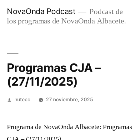
Ir
NovaOnda Podcast
Podcast de
al
los programas de NovaOnda Albacete.
contenido
Programas CJA –
(27/11/2025)
Publicada
nuteco
27 noviembre, 2025
por
Programa de NovaOnda Albacete: Programas
CJA – (27/11/2025)