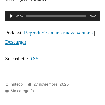
Reproductor
00:00
00:00
de
Podcast:
Reproducir en una nueva ventana
|
audio
Descargar
Suscríbete:
RSS
Publicada
nuteco
27 noviembre, 2025
por
Publicada
Sin categoría
en