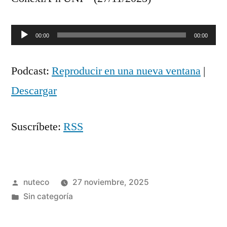
Reproductor
00:00
00:00
de
Podcast:
Reproducir en una nueva ventana
|
audio
Descargar
Suscríbete:
RSS
Publicada
nuteco
27 noviembre, 2025
por
Publicada
Sin categoría
en