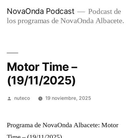
Ir
NovaOnda Podcast
Podcast de
al
los programas de NovaOnda Albacete.
contenido
Motor Time –
(19/11/2025)
Publicada
nuteco
19 noviembre, 2025
por
Programa de NovaOnda Albacete: Motor
Time – (19/11/2025)