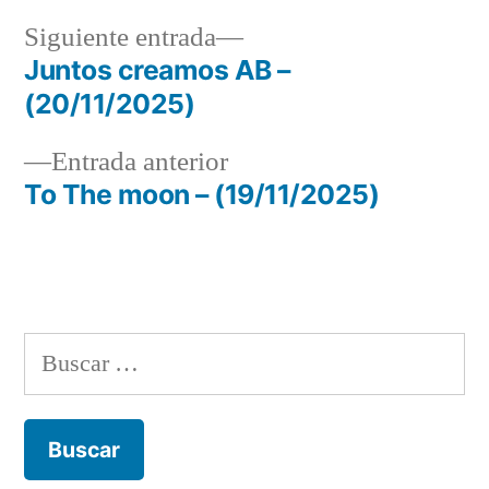
Siguiente
Siguiente entrada
entrada:
Juntos creamos AB –
Navegación
(20/11/2025)
de
Entrada
Entrada anterior
entradas
anterior:
To The moon – (19/11/2025)
Buscar: