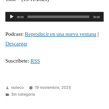
Reproductor
00:00
00:00
de
Podcast:
Reproducir en una nueva ventana
|
audio
Descargar
Suscríbete:
RSS
Publicada
nuteco
19 noviembre, 2025
por
Publicada
Sin categoría
en