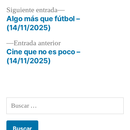
Siguiente
Siguiente entrada
entrada:
Algo más que fútbol –
Navegación
(14/11/2025)
de
Entrada
Entrada anterior
entradas
anterior:
Cine que no es poco –
(14/11/2025)
Buscar: