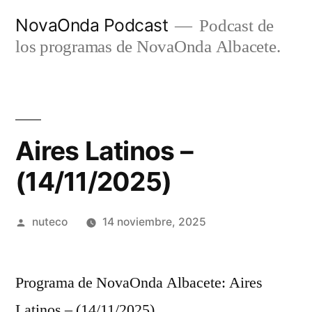
Ir
NovaOnda Podcast
Podcast de
al
los programas de NovaOnda Albacete.
contenido
Aires Latinos –
(14/11/2025)
Publicada
nuteco
14 noviembre, 2025
por
Programa de NovaOnda Albacete: Aires
Latinos – (14/11/2025)