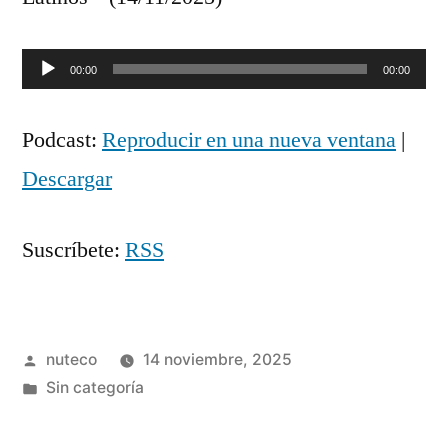
Reproductor
00:00
00:00
de
Podcast:
Reproducir en una nueva ventana
|
audio
Descargar
Suscríbete:
RSS
Publicada
nuteco
14 noviembre, 2025
por
Publicada
Sin categoría
en