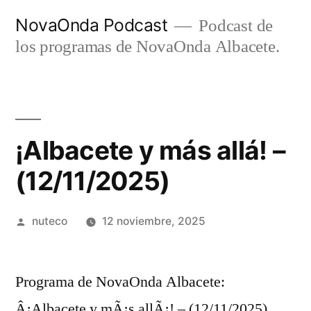
Ir
NovaOnda Podcast
Podcast de
al
los programas de NovaOnda Albacete.
contenido
¡Albacete y más allá! –
(12/11/2025)
Publicada
nuteco
12 noviembre, 2025
por
Programa de NovaOnda Albacete:
Â¡Albacete y mÃ¡s allÃ¡! – (12/11/2025)