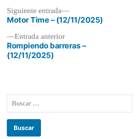
Siguiente
Siguiente entrada
entrada:
Motor Time – (12/11/2025)
Navegación
Entrada
Entrada anterior
de
anterior:
Rompiendo barreras –
entradas
(12/11/2025)
Buscar: