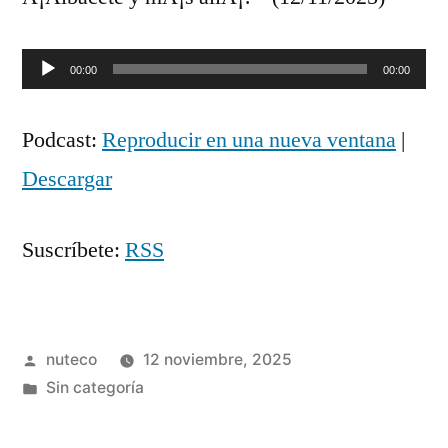
Reproductor
00:00
00:00
de
Podcast:
Reproducir en una nueva ventana
|
audio
Descargar
Suscríbete:
RSS
Publicada
nuteco
12 noviembre, 2025
por
Publicada
Sin categoría
en