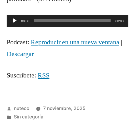
Reproductor
00:00
00:00
de
Podcast:
Reproducir en una nueva ventana
|
audio
Descargar
Suscríbete:
RSS
Publicada
nuteco
7 noviembre, 2025
por
Publicada
Sin categoría
en