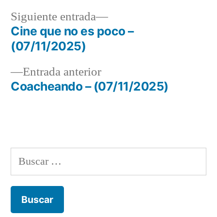
Siguiente
Siguiente entrada
entrada:
Cine que no es poco –
Navegación
(07/11/2025)
de
Entrada
Entrada anterior
entradas
anterior:
Coacheando – (07/11/2025)
Buscar: