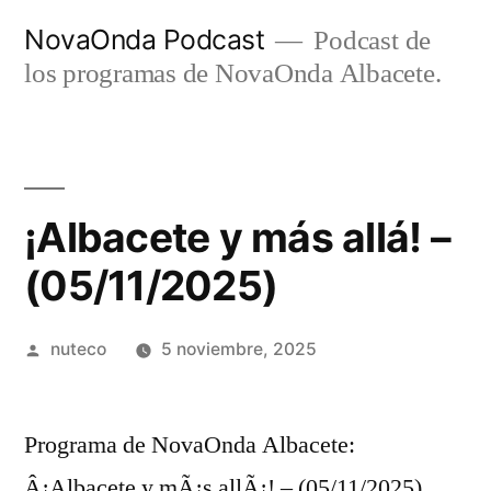
Ir
NovaOnda Podcast
Podcast de
al
los programas de NovaOnda Albacete.
contenido
¡Albacete y más allá! –
(05/11/2025)
Publicada
nuteco
5 noviembre, 2025
por
Programa de NovaOnda Albacete:
Â¡Albacete y mÃ¡s allÃ¡! – (05/11/2025)