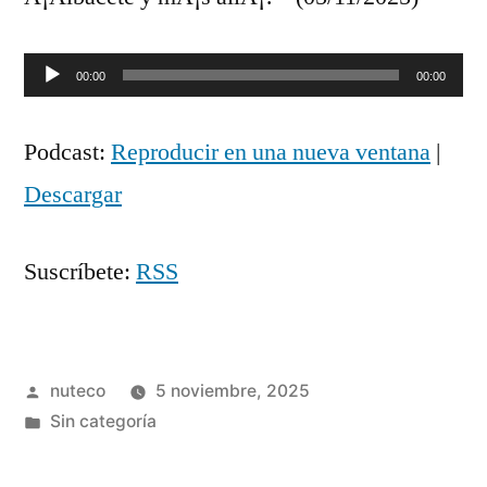
Reproductor
00:00
00:00
de
Podcast:
Reproducir en una nueva ventana
|
audio
Descargar
Suscríbete:
RSS
Publicada
nuteco
5 noviembre, 2025
por
Publicada
Sin categoría
en