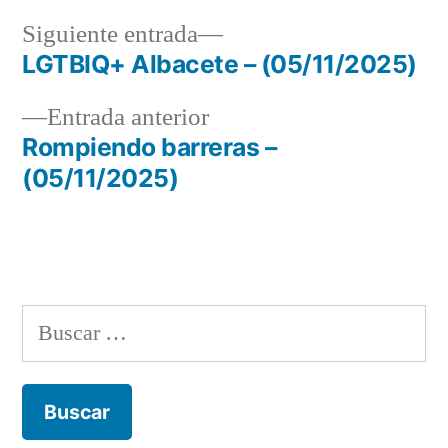
Siguiente
Siguiente entrada
entrada:
LGTBIQ+ Albacete – (05/11/2025)
Navegación
Entrada
Entrada anterior
de
anterior:
Rompiendo barreras –
entradas
(05/11/2025)
Buscar: