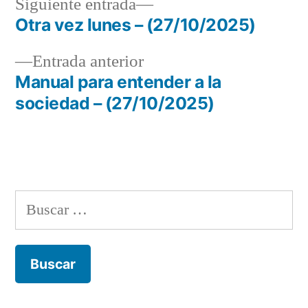
Siguiente
Siguiente entrada
entrada:
Otra vez lunes – (27/10/2025)
Navegación
Entrada
Entrada anterior
de
anterior:
Manual para entender a la
entradas
sociedad – (27/10/2025)
Buscar: