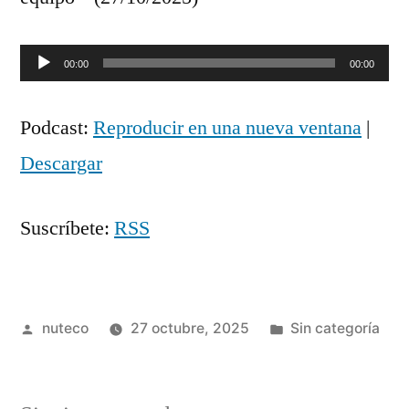
Reproductor
00:00
00:00
de
Podcast:
Reproducir en una nueva ventana
|
audio
Descargar
Suscríbete:
RSS
Publicada
Publicada
nuteco
27 octubre, 2025
Sin categoría
por
en