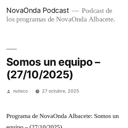
Ir
NovaOnda Podcast
Podcast de
al
los programas de NovaOnda Albacete.
contenido
Somos un equipo –
(27/10/2025)
Publicada
nuteco
27 octubre, 2025
por
Programa de NovaOnda Albacete: Somos un
equipo – (27/10/2025)