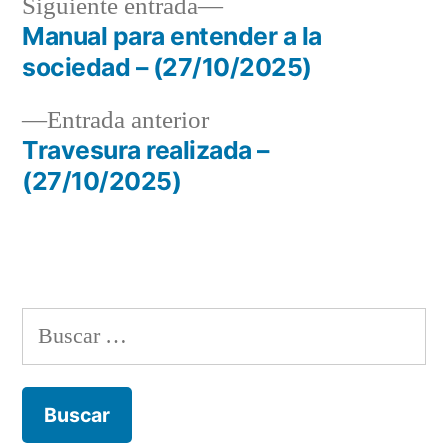
Siguiente
Siguiente entrada
entrada:
Manual para entender a la
Navegación
sociedad – (27/10/2025)
de
Entrada
Entrada anterior
entradas
anterior:
Travesura realizada –
(27/10/2025)
Buscar: