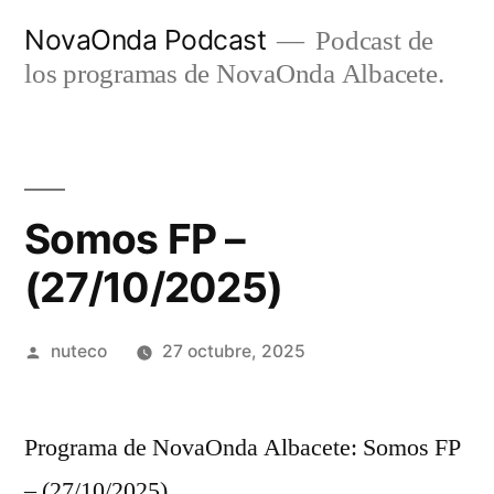
Ir
NovaOnda Podcast
Podcast de
al
los programas de NovaOnda Albacete.
contenido
Somos FP –
(27/10/2025)
Publicada
nuteco
27 octubre, 2025
por
Programa de NovaOnda Albacete: Somos FP
– (27/10/2025)