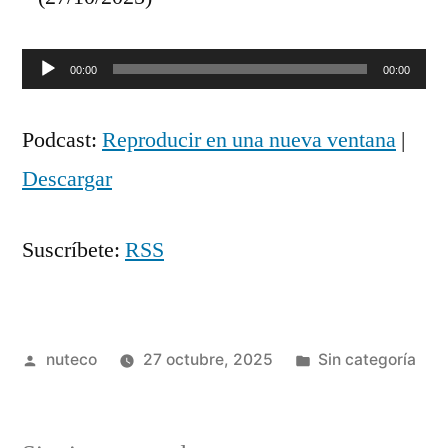
Reproductor
00:00
00:00
de
Podcast:
Reproducir en una nueva ventana
|
audio
Descargar
Suscríbete:
RSS
Publicada
Publicada
nuteco
27 octubre, 2025
Sin categoría
por
en