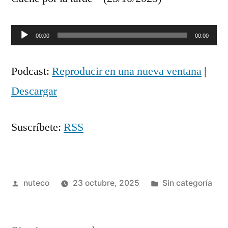
Reproductor
00:00
00:00
de
Podcast:
Reproducir en una nueva ventana
|
audio
Descargar
Suscríbete:
RSS
Publicada
Publicada
nuteco
23 octubre, 2025
Sin categoría
por
en