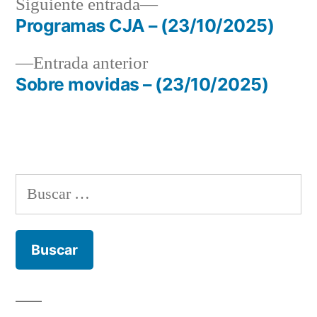
Siguiente
Siguiente entrada
entrada:
Programas CJA – (23/10/2025)
Navegación
Entrada
Entrada anterior
de
anterior:
Sobre movidas – (23/10/2025)
entradas
Buscar: