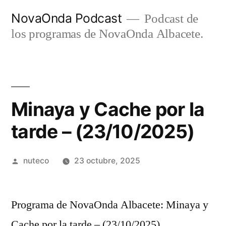
Ir
NovaOnda Podcast
Podcast de
al
los programas de NovaOnda Albacete.
contenido
Minaya y Cache por la
tarde – (23/10/2025)
Publicada
nuteco
23 octubre, 2025
por
Programa de NovaOnda Albacete: Minaya y
Cache por la tarde – (23/10/2025)