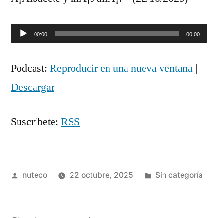
Reproductor
00:00
00:00
de
Podcast:
Reproducir en una nueva ventana
|
audio
Descargar
Suscríbete:
RSS
Publicada
Publicada
nuteco
22 octubre, 2025
Sin categoría
por
en