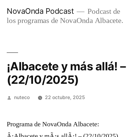
Ir
NovaOnda Podcast
Podcast de
al
los programas de NovaOnda Albacete.
contenido
¡Albacete y más allá! –
(22/10/2025)
Publicada
nuteco
22 octubre, 2025
por
Programa de NovaOnda Albacete:
Â¡Albacete y mÃ¡s allÃ¡! – (22/10/2025)