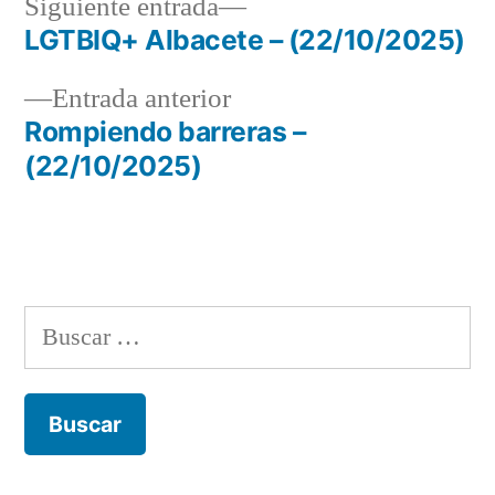
Siguiente
Siguiente entrada
entrada:
LGTBIQ+ Albacete – (22/10/2025)
Navegación
Entrada
Entrada anterior
de
anterior:
Rompiendo barreras –
entradas
(22/10/2025)
Buscar: