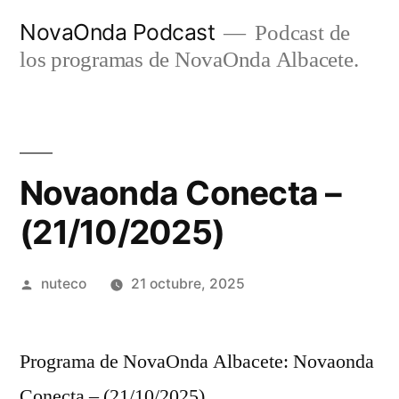
Ir
NovaOnda Podcast
Podcast de
al
los programas de NovaOnda Albacete.
contenido
Novaonda Conecta –
(21/10/2025)
Publicada
nuteco
21 octubre, 2025
por
Programa de NovaOnda Albacete: Novaonda
Conecta – (21/10/2025)