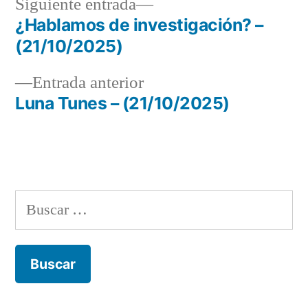
Siguiente
Siguiente entrada
entrada:
¿Hablamos de investigación? –
Navegación
(21/10/2025)
de
Entrada
Entrada anterior
entradas
anterior:
Luna Tunes – (21/10/2025)
Buscar: