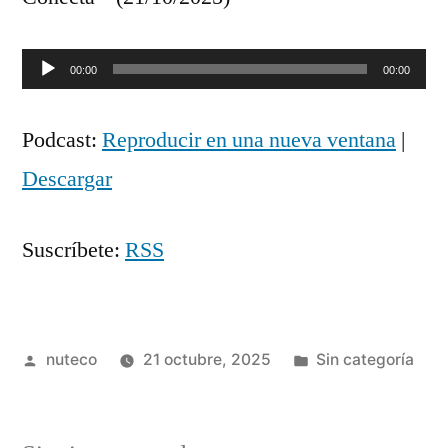
Reproductor
00:00
00:00
de
Podcast:
Reproducir en una nueva ventana
|
audio
Descargar
Suscríbete:
RSS
Publicada
Publicada
nuteco
21 octubre, 2025
Sin categoría
por
en