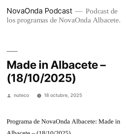
Ir
NovaOnda Podcast
Podcast de
al
los programas de NovaOnda Albacete.
contenido
Made in Albacete –
(18/10/2025)
Publicada
nuteco
18 octubre, 2025
por
Programa de NovaOnda Albacete: Made in
Albacete – (18/10/2025)