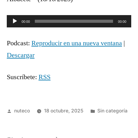
Reproductor
00:00
00:00
de
Podcast:
Reproducir en una nueva ventana
|
audio
Descargar
Suscríbete:
RSS
Publicada
Publicada
nuteco
18 octubre, 2025
Sin categoría
por
en