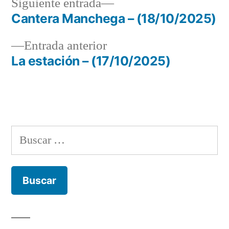
Siguiente
Siguiente entrada
entrada:
Cantera Manchega – (18/10/2025)
Navegación
Entrada
Entrada anterior
de
anterior:
La estación – (17/10/2025)
entradas
Buscar: