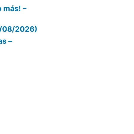
 más! –
05/08/2026)
as –