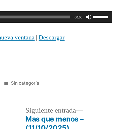
Utiliza
00:00
las
nueva ventana
|
Descargar
teclas
de
flecha
arriba/abajo
Publicada
Sin categoría
para
en
aumentar
o
a
Siguiente
Siguiente entrada
disminuir
r:
entrada:
Mas que menos –
(11/10/2025)
el