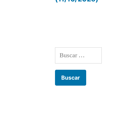
de
entradas
Buscar: