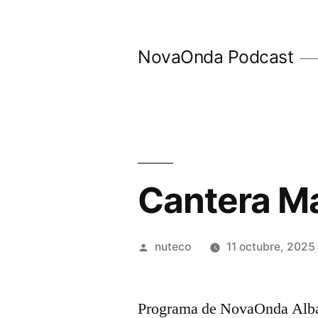
Ir
al
NovaOnda Podcast
contenido
Cantera M
Publicada
nuteco
11 octubre, 2025
por
Programa de NovaOnda Alba