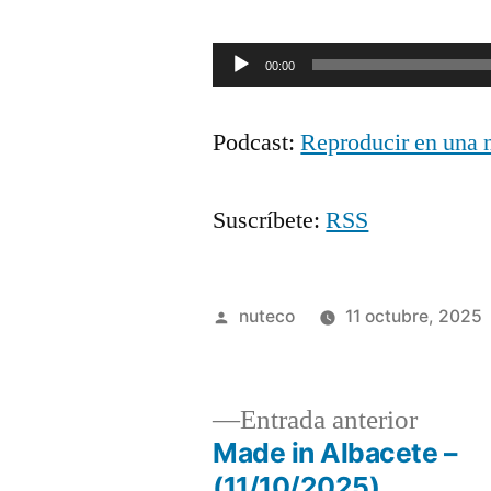
Reproductor
00:00
de
Podcast:
Reproducir en una 
audio
Suscríbete:
RSS
Publicada
nuteco
11 octubre, 2025
por
Entrad
Entrada anterior
anterio
Made in Albacete –
Navegación
(11/10/2025)