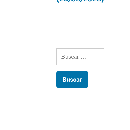
de
entradas
Buscar: