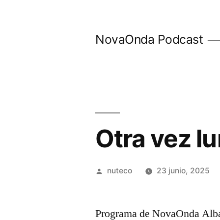
Ir
al
NovaOnda Podcast
contenido
Otra vez l
Publicada
nuteco
23 junio, 2025
por
Programa de NovaOnda Albac