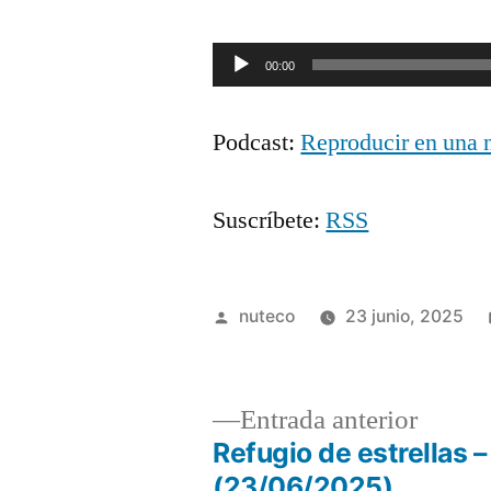
Reproductor
00:00
de
Podcast:
Reproducir en una 
audio
Suscríbete:
RSS
Publicada
nuteco
23 junio, 2025
por
Entrad
Entrada anterior
anterio
Refugio de estrellas –
Navegación
(23/06/2025)