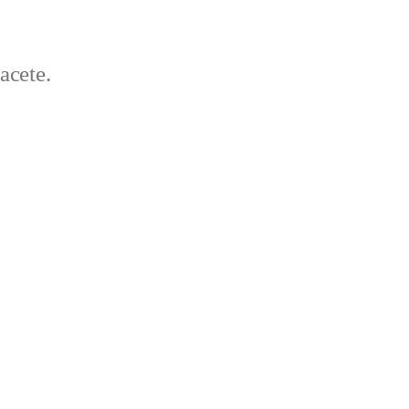
acete.
)