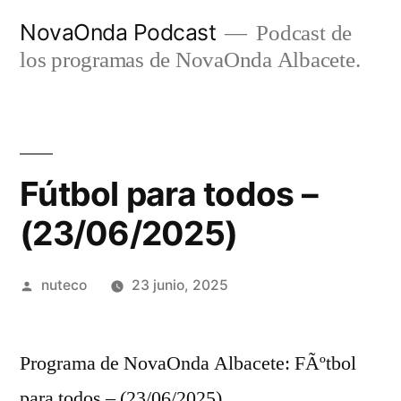
Ir
NovaOnda Podcast
Podcast de
al
los programas de NovaOnda Albacete.
contenido
Fútbol para todos –
(23/06/2025)
Publicada
nuteco
23 junio, 2025
por
Programa de NovaOnda Albacete: FÃºtbol
para todos – (23/06/2025)