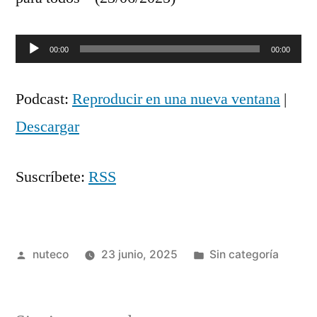
Reproductor
00:00
00:00
de
Podcast:
Reproducir en una nueva ventana
|
audio
Descargar
Suscríbete:
RSS
Publicada
Publicada
nuteco
23 junio, 2025
Sin categoría
por
en