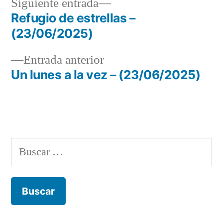
Siguiente
Siguiente entrada
entrada:
Refugio de estrellas –
Navegación
(23/06/2025)
de
Entrada
Entrada anterior
entradas
anterior:
Un lunes a la vez – (23/06/2025)
Buscar: