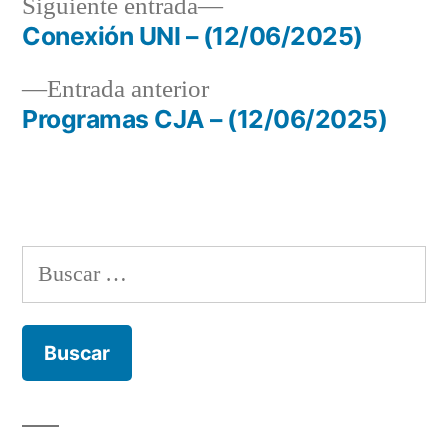
Siguiente
Siguiente entrada
entrada:
Conexión UNI – (12/06/2025)
Navegación
Entrada
Entrada anterior
de
anterior:
Programas CJA – (12/06/2025)
entradas
Buscar: