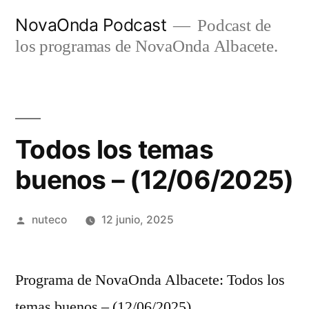
Ir
NovaOnda Podcast
Podcast de
al
los programas de NovaOnda Albacete.
contenido
Todos los temas
buenos – (12/06/2025)
Publicada
nuteco
12 junio, 2025
por
Programa de NovaOnda Albacete: Todos los
temas buenos – (12/06/2025)