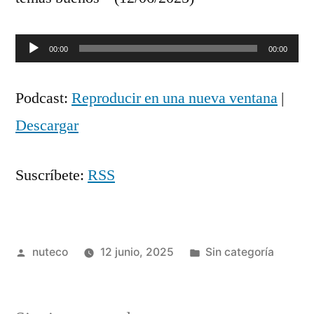
Reproductor
00:00
00:00
de
Podcast:
Reproducir en una nueva ventana
|
audio
Descargar
Suscríbete:
RSS
Publicada
Publicada
nuteco
12 junio, 2025
Sin categoría
por
en