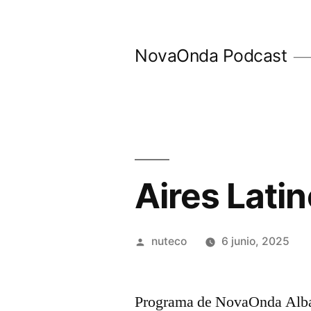
Ir
al
NovaOnda Podcast
contenido
Aires Lati
Publicada
nuteco
6 junio, 2025
por
Programa de NovaOnda Albac