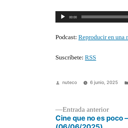
Reproductor
00:00
de
Podcast:
Reproducir en una 
audio
Suscríbete:
RSS
Publicada
nuteco
6 junio, 2025
por
Entrad
Entrada anterior
anterio
Cine que no es poco –
Navegación
(06/06/2025)