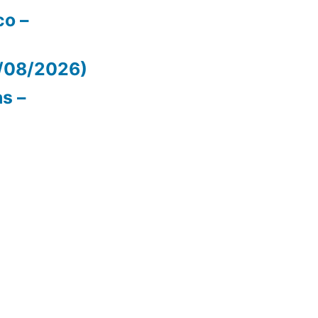
co –
/08/2026)
as –