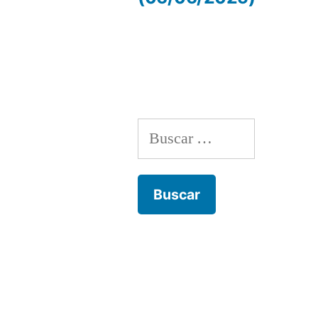
de
entradas
Buscar: