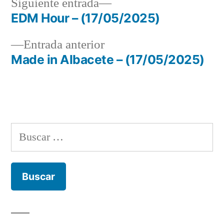
Siguiente
Siguiente entrada
entrada:
EDM Hour – (17/05/2025)
Navegación
Entrada
Entrada anterior
de
anterior:
Made in Albacete – (17/05/2025)
entradas
Buscar: