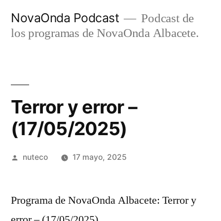
Ir
NovaOnda Podcast
Podcast de
al
los programas de NovaOnda Albacete.
contenido
Terror y error –
(17/05/2025)
Publicada
nuteco
17 mayo, 2025
por
Programa de NovaOnda Albacete: Terror y
error – (17/05/2025)