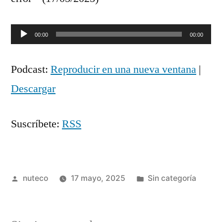
Reproductor
00:00
00:00
de
Podcast:
Reproducir en una nueva ventana
|
audio
Descargar
Suscríbete:
RSS
Publicada
Publicada
nuteco
17 mayo, 2025
Sin categoría
por
en