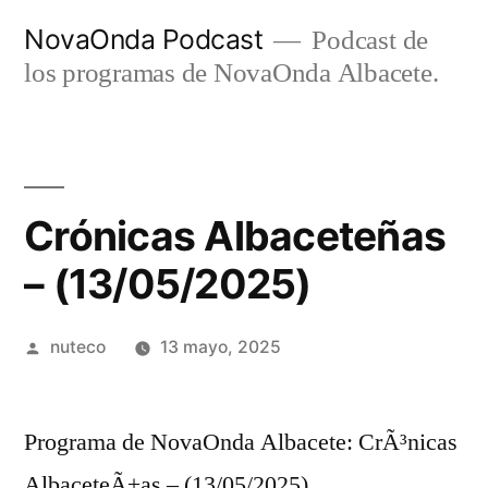
Ir
NovaOnda Podcast
Podcast de
al
los programas de NovaOnda Albacete.
contenido
Crónicas Albaceteñas
– (13/05/2025)
Publicada
nuteco
13 mayo, 2025
por
Programa de NovaOnda Albacete: CrÃ³nicas
AlbaceteÃ±as – (13/05/2025)