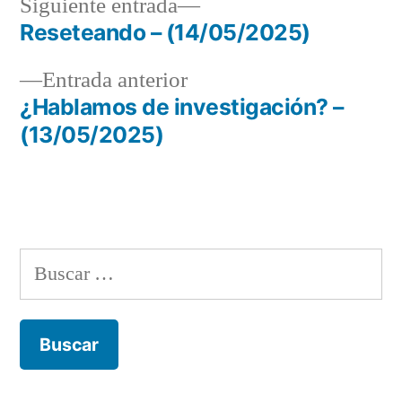
Siguiente
Siguiente entrada
entrada:
Reseteando – (14/05/2025)
Navegación
Entrada
Entrada anterior
de
anterior:
¿Hablamos de investigación? –
entradas
(13/05/2025)
Buscar: