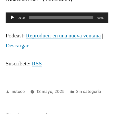
Reproductor
00:00
00:00
de
Podcast:
Reproducir en una nueva ventana
|
audio
Descargar
Suscríbete:
RSS
Publicada
Publicada
nuteco
13 mayo, 2025
Sin categoría
por
en