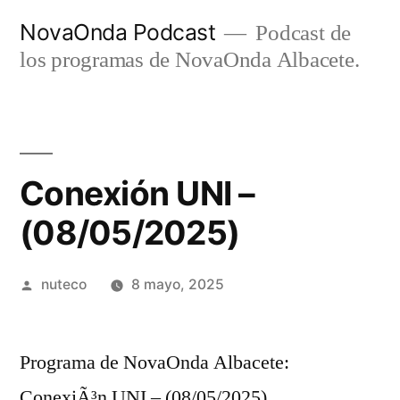
Ir
NovaOnda Podcast
Podcast de
al
los programas de NovaOnda Albacete.
contenido
Conexión UNI –
(08/05/2025)
Publicada
nuteco
8 mayo, 2025
por
Programa de NovaOnda Albacete:
ConexiÃ³n UNI – (08/05/2025)