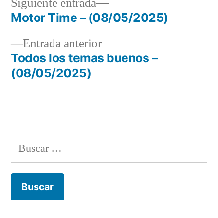
Siguiente
Siguiente entrada
entrada:
Motor Time – (08/05/2025)
Navegación
Entrada
Entrada anterior
de
anterior:
Todos los temas buenos –
entradas
(08/05/2025)
Buscar: