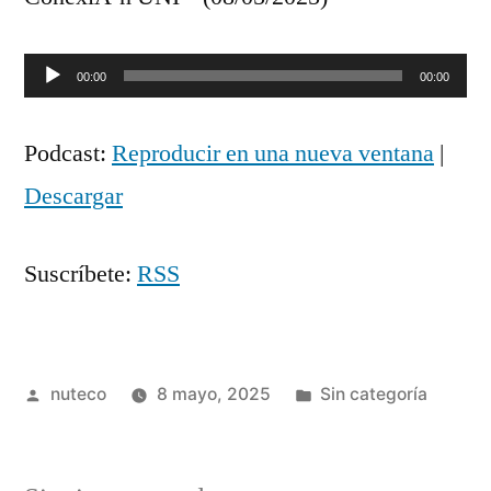
Reproductor
00:00
00:00
de
Podcast:
Reproducir en una nueva ventana
|
audio
Descargar
Suscríbete:
RSS
Publicada
Publicada
nuteco
8 mayo, 2025
Sin categoría
por
en