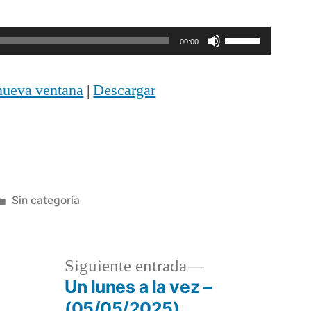
Utiliza
00:00
las
nueva ventana
|
Descargar
teclas
de
flecha
arriba/abajo
Publicada
Sin categoría
para
en
aumentar
o
a
Siguiente
Siguiente entrada
disminuir
r:
entrada:
Un lunes a la vez –
(05/05/2025)
el