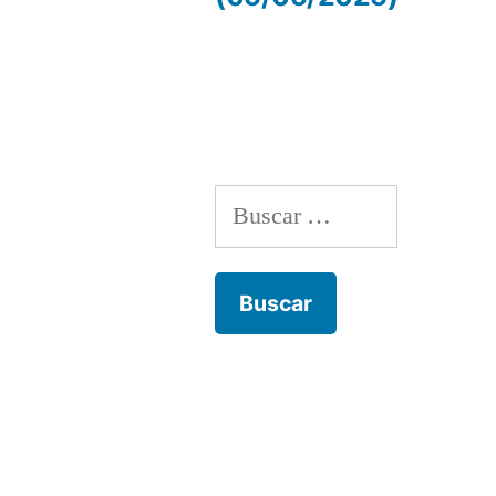
de
entradas
Buscar: