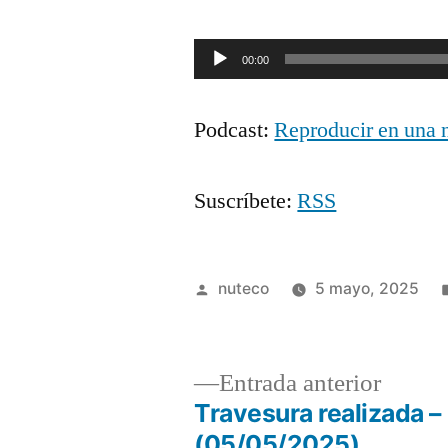
Reproductor
00:00
de
Podcast:
Reproducir en una 
audio
Suscríbete:
RSS
Publicada
nuteco
5 mayo, 2025
por
Entrad
Entrada anterior
anterio
Travesura realizada –
Navegación
(05/05/2025)