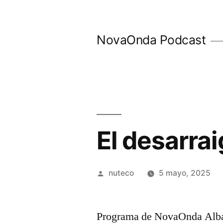
Ir
al
NovaOnda Podcast
contenido
El desarra
Publicada
nuteco
5 mayo, 2025
por
Programa de NovaOnda Albac