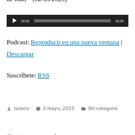
Reproductor
00:00
00:00
de
Podcast:
Reproducir en una nueva ventana
|
audio
Descargar
Suscríbete:
RSS
Publicada
Publicada
nuteco
2 mayo, 2025
Sin categoría
por
en