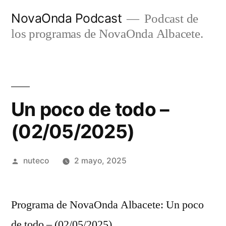
Ir
NovaOnda Podcast
Podcast de
al
los programas de NovaOnda Albacete.
contenido
Un poco de todo –
(02/05/2025)
Publicada
nuteco
2 mayo, 2025
por
Programa de NovaOnda Albacete: Un poco
de todo – (02/05/2025)