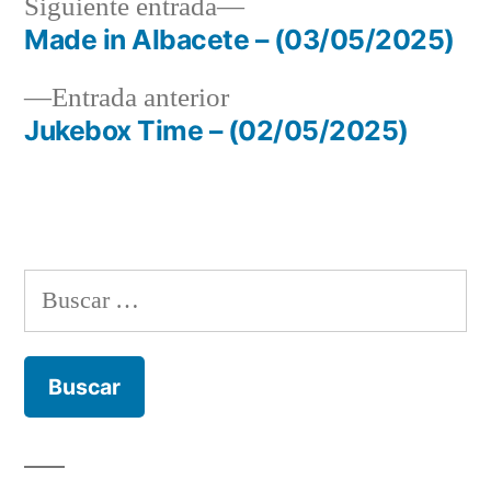
Siguiente
Siguiente entrada
entrada:
Made in Albacete – (03/05/2025)
Navegación
Entrada
Entrada anterior
de
anterior:
Jukebox Time – (02/05/2025)
entradas
Buscar: