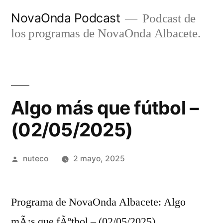
Ir
NovaOnda Podcast
Podcast de
al
los programas de NovaOnda Albacete.
contenido
Algo más que fútbol –
(02/05/2025)
Publicada
nuteco
2 mayo, 2025
por
Programa de NovaOnda Albacete: Algo
mÃ¡s que fÃºtbol – (02/05/2025)