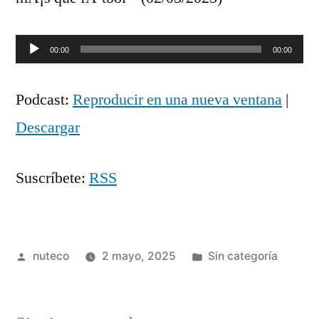
Reproductor
00:00
00:00
de
Podcast:
Reproducir en una nueva ventana
|
audio
Descargar
Suscríbete:
RSS
Publicada
Publicada
nuteco
2 mayo, 2025
Sin categoría
por
en