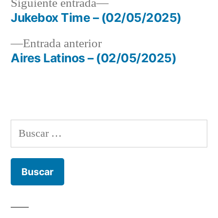
Siguiente
Siguiente entrada
entrada:
Jukebox Time – (02/05/2025)
Navegación
Entrada
Entrada anterior
de
anterior:
Aires Latinos – (02/05/2025)
entradas
Buscar: