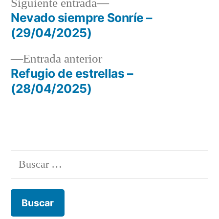
Siguiente
Siguiente entrada
entrada:
Nevado siempre Sonríe –
Navegación
(29/04/2025)
de
Entrada
Entrada anterior
entradas
anterior:
Refugio de estrellas –
(28/04/2025)
Buscar: