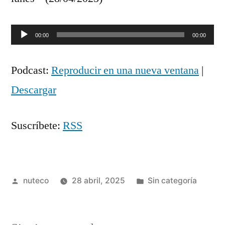
Reproductor
00:00
00:00
de
Podcast:
Reproducir en una nueva ventana
|
audio
Descargar
Suscríbete:
RSS
Publicada
Publicada
nuteco
28 abril, 2025
Sin categoría
por
en