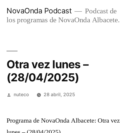
Ir
NovaOnda Podcast
Podcast de
al
los programas de NovaOnda Albacete.
contenido
Otra vez lunes –
(28/04/2025)
Publicada
nuteco
28 abril, 2025
por
Programa de NovaOnda Albacete: Otra vez
lunes – (28/04/2025)