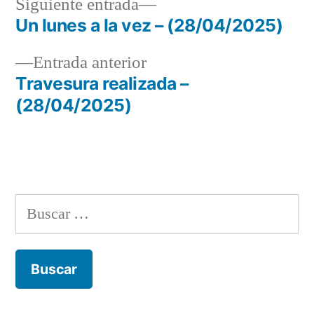
Siguiente
Siguiente entrada
entrada:
Un lunes a la vez – (28/04/2025)
Navegación
Entrada
Entrada anterior
de
anterior:
Travesura realizada –
entradas
(28/04/2025)
Buscar: