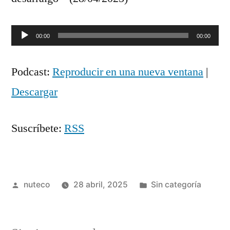
Reproductor
00:00
00:00
de
Podcast:
Reproducir en una nueva ventana
|
audio
Descargar
Suscríbete:
RSS
Publicada
Publicada
nuteco
28 abril, 2025
Sin categoría
por
en