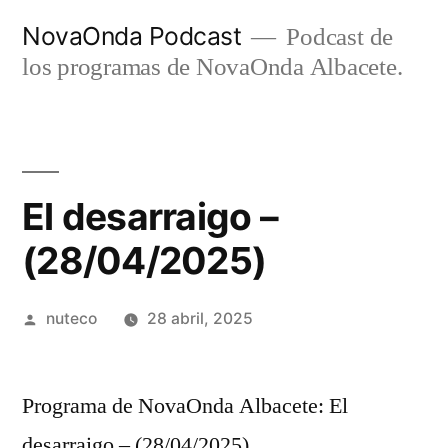
Ir
NovaOnda Podcast
Podcast de
al
los programas de NovaOnda Albacete.
contenido
El desarraigo –
(28/04/2025)
Publicada
nuteco
28 abril, 2025
por
Programa de NovaOnda Albacete: El
desarraigo – (28/04/2025)