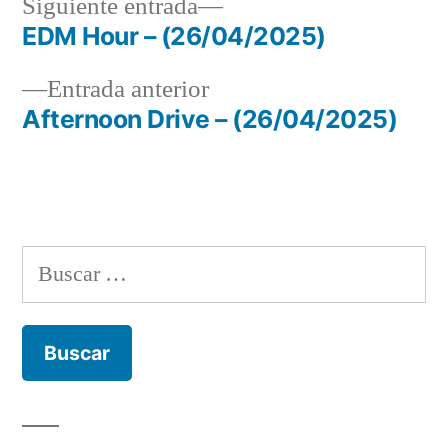
Siguiente
Siguiente entrada
entrada:
EDM Hour – (26/04/2025)
Navegación
Entrada
Entrada anterior
de
anterior:
Afternoon Drive – (26/04/2025)
entradas
Buscar: