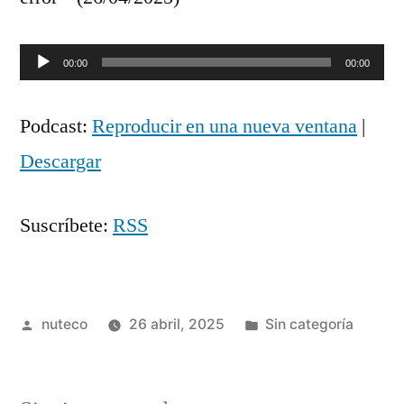
Reproductor
00:00
00:00
de
Podcast:
Reproducir en una nueva ventana
|
audio
Descargar
Suscríbete:
RSS
Publicada
Publicada
nuteco
26 abril, 2025
Sin categoría
por
en