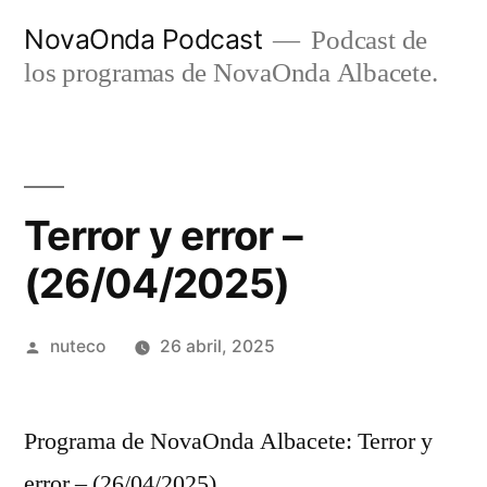
Ir
NovaOnda Podcast
Podcast de
al
los programas de NovaOnda Albacete.
contenido
Terror y error –
(26/04/2025)
Publicada
nuteco
26 abril, 2025
por
Programa de NovaOnda Albacete: Terror y
error – (26/04/2025)