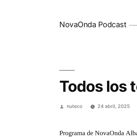
Ir
al
NovaOnda Podcast
contenido
Todos los 
Publicada
nuteco
24 abril, 2025
por
Programa de NovaOnda Albac