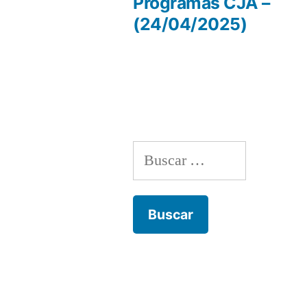
anterio
Programas CJA –
Navegación
(24/04/2025)
de
entradas
Buscar: