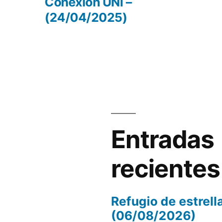
r:
entrada:
Conexión UNI –
(24/04/2025)
el
volumen.
Entradas
recientes
Refugio de estrell
(06/08/2026)