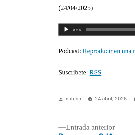
(24/04/2025)
Reproductor
00:00
de
Podcast:
Reproducir en una 
audio
Suscríbete:
RSS
Publicada
nuteco
24 abril, 2025
por
Entrad
Entrada anterior