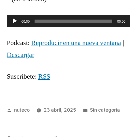
Reproductor
00:00
00:00
de
Podcast:
Reproducir en una nueva ventana
|
audio
Descargar
Suscríbete:
RSS
Publicada
Publicada
nuteco
23 abril, 2025
Sin categoría
por
en