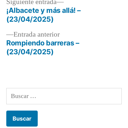
Siguiente
Siguiente entrada
entrada:
¡Albacete y más allá! –
Navegación
(23/04/2025)
de
Entrada
Entrada anterior
entradas
anterior:
Rompiendo barreras –
(23/04/2025)
Buscar: