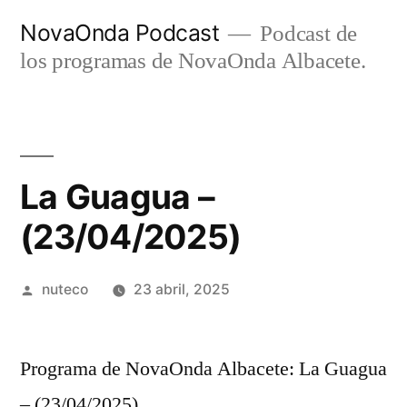
Ir
NovaOnda Podcast
Podcast de
al
los programas de NovaOnda Albacete.
contenido
La Guagua –
(23/04/2025)
Publicada
nuteco
23 abril, 2025
por
Programa de NovaOnda Albacete: La Guagua
– (23/04/2025)