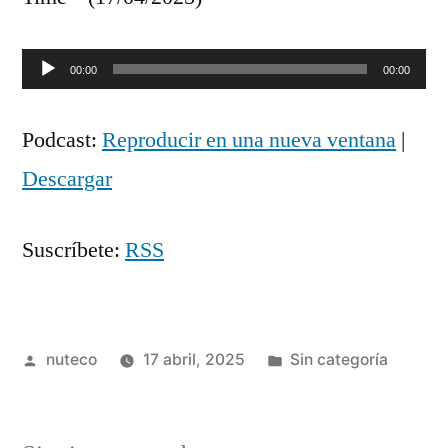
Reproductor
00:00
00:00
de
Podcast:
Reproducir en una nueva ventana
|
audio
Descargar
Suscríbete:
RSS
Publicada
Publicada
nuteco
17 abril, 2025
Sin categoría
por
en