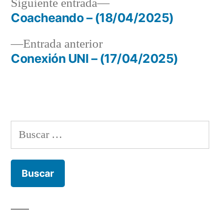
Siguiente
Siguiente entrada
entrada:
Coacheando – (18/04/2025)
Navegación
Entrada
Entrada anterior
de
anterior:
Conexión UNI – (17/04/2025)
entradas
Buscar: