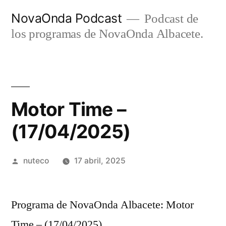
Ir
NovaOnda Podcast
Podcast de
al
los programas de NovaOnda Albacete.
contenido
Motor Time –
(17/04/2025)
Publicada
nuteco
17 abril, 2025
por
Programa de NovaOnda Albacete: Motor
Time – (17/04/2025)