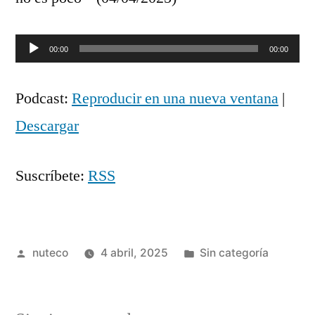
Reproductor
00:00
00:00
de
Podcast:
Reproducir en una nueva ventana
|
audio
Descargar
Suscríbete:
RSS
Publicada
Publicada
nuteco
4 abril, 2025
Sin categoría
por
en