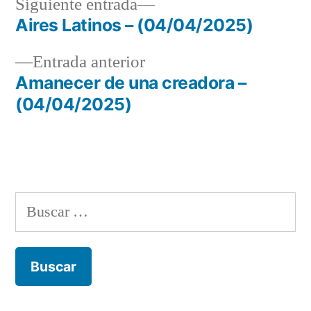
Siguiente
Siguiente entrada
entrada:
Aires Latinos – (04/04/2025)
Navegación
Entrada
Entrada anterior
de
anterior:
Amanecer de una creadora –
entradas
(04/04/2025)
Buscar: