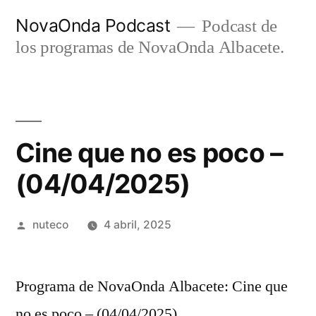
Ir
NovaOnda Podcast
Podcast de
al
los programas de NovaOnda Albacete.
contenido
Cine que no es poco –
(04/04/2025)
Publicada
nuteco
4 abril, 2025
por
Programa de NovaOnda Albacete: Cine que
no es poco – (04/04/2025)