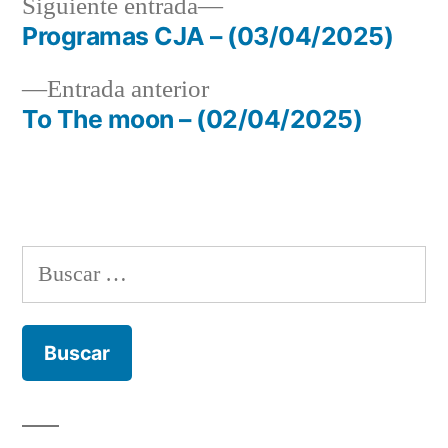
Siguiente
Siguiente entrada
entrada:
Programas CJA – (03/04/2025)
Navegación
Entrada
Entrada anterior
de
anterior:
To The moon – (02/04/2025)
entradas
Buscar: