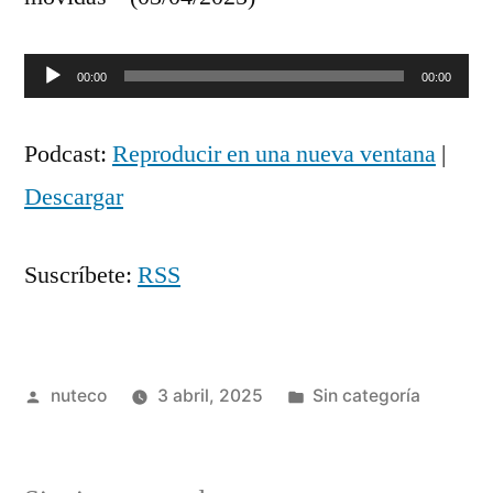
Reproductor
00:00
00:00
de
Podcast:
Reproducir en una nueva ventana
|
audio
Descargar
Suscríbete:
RSS
Publicada
Publicada
nuteco
3 abril, 2025
Sin categoría
por
en