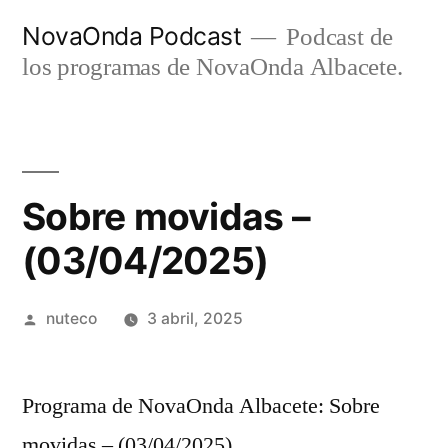
Ir
NovaOnda Podcast
Podcast de
al
los programas de NovaOnda Albacete.
contenido
Sobre movidas –
(03/04/2025)
Publicada
nuteco
3 abril, 2025
por
Programa de NovaOnda Albacete: Sobre
movidas – (03/04/2025)