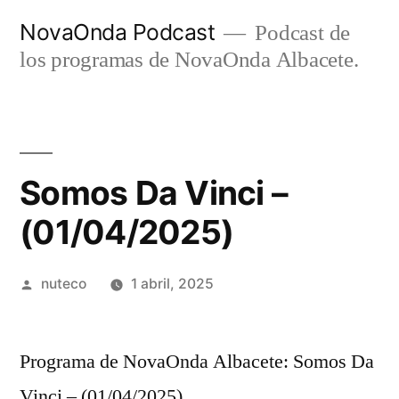
Ir
NovaOnda Podcast
Podcast de
al
los programas de NovaOnda Albacete.
contenido
Somos Da Vinci –
(01/04/2025)
Publicada
nuteco
1 abril, 2025
por
Programa de NovaOnda Albacete: Somos Da
Vinci – (01/04/2025)