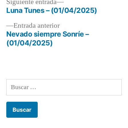
Siguiente
Siguiente entrada
entrada:
Luna Tunes – (01/04/2025)
Navegación
Entrada
Entrada anterior
de
anterior:
Nevado siempre Sonríe –
entradas
(01/04/2025)
Buscar: