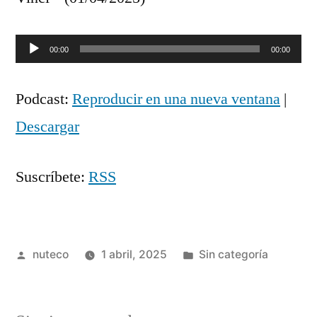
Reproductor
00:00
00:00
de
Podcast:
Reproducir en una nueva ventana
|
audio
Descargar
Suscríbete:
RSS
Publicada
Publicada
nuteco
1 abril, 2025
Sin categoría
por
en