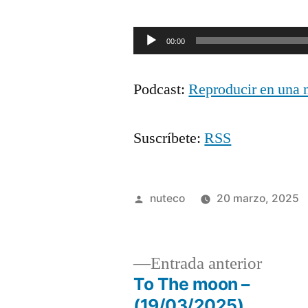
Reproductor
00:00
de
Podcast:
Reproducir en una 
audio
Suscríbete:
RSS
Publicada
nuteco
20 marzo, 2025
por
Entrad
Entrada anterior
anterio
To The moon –
Navegación
(19/03/2025)