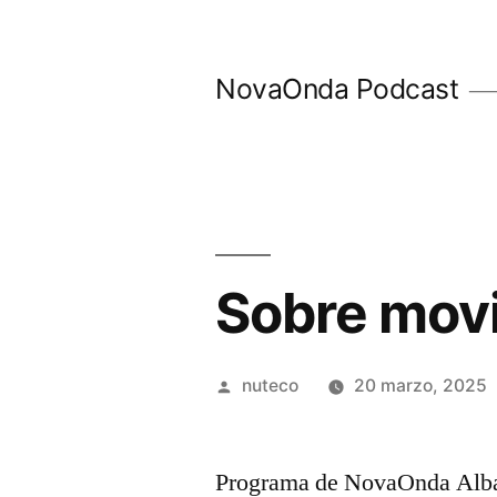
Ir
al
NovaOnda Podcast
contenido
Sobre mov
Publicada
nuteco
20 marzo, 2025
por
Programa de NovaOnda Albac