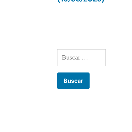
de
entradas
Buscar: