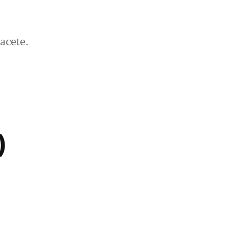
acete.
)