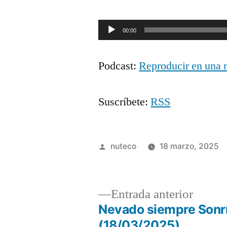
Reproductor
00:00
de
Podcast:
Reproducir en una 
audio
Suscríbete:
RSS
Publicada
nuteco
18 marzo, 2025
por
Entrad
Entrada anterior
anterio
Nevado siempre Sonrí
Navegación
(18/03/2025)