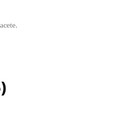
acete.
)