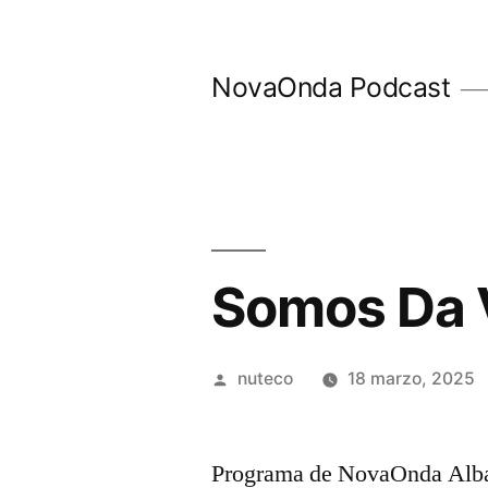
Ir
al
NovaOnda Podcast
contenido
Somos Da V
Publicada
nuteco
18 marzo, 2025
por
Programa de NovaOnda Alba