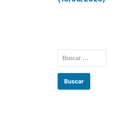
de
entradas
Buscar: