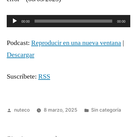
Reproductor
00:00
00:00
de
Podcast:
Reproducir en una nueva ventana
|
audio
Descargar
Suscríbete:
RSS
Publicada
Publicada
nuteco
8 marzo, 2025
Sin categoría
por
en