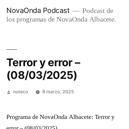
Ir
NovaOnda Podcast
Podcast de
al
los programas de NovaOnda Albacete.
contenido
Terror y error –
(08/03/2025)
Publicada
nuteco
8 marzo, 2025
por
Programa de NovaOnda Albacete: Terror y
error – (08/03/2025)