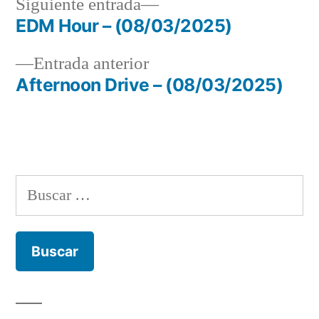
Siguiente
Siguiente entrada
entrada:
EDM Hour – (08/03/2025)
Navegación
Entrada
Entrada anterior
de
anterior:
Afternoon Drive – (08/03/2025)
entradas
Buscar: