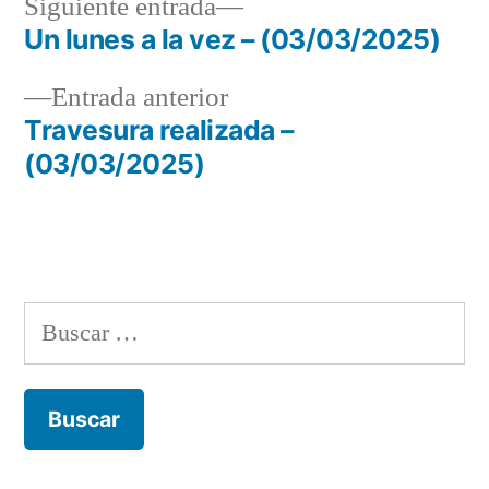
Siguiente
Siguiente entrada
entrada:
Un lunes a la vez – (03/03/2025)
Navegación
Entrada
Entrada anterior
de
anterior:
Travesura realizada –
entradas
(03/03/2025)
Buscar: