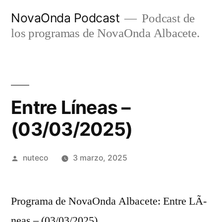
Ir
NovaOnda Podcast
Podcast de
al
los programas de NovaOnda Albacete.
contenido
Entre Líneas –
(03/03/2025)
Publicada
nuteco
3 marzo, 2025
por
Programa de NovaOnda Albacete: Entre LÃ­
neas – (03/03/2025)