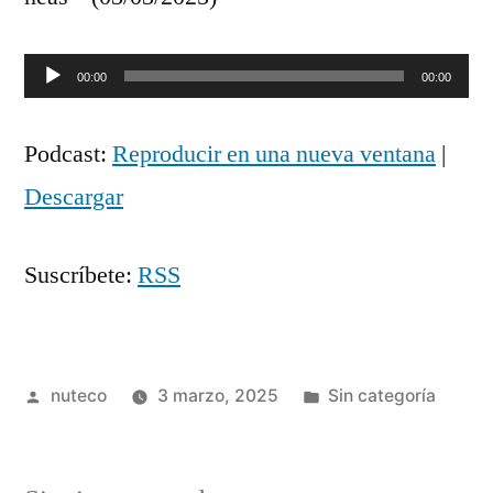
Reproductor
00:00
00:00
de
Podcast:
Reproducir en una nueva ventana
|
audio
Descargar
Suscríbete:
RSS
Publicada
Publicada
nuteco
3 marzo, 2025
Sin categoría
por
en