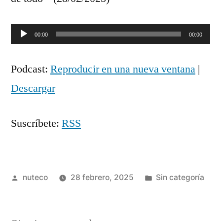
Reproductor
00:00
00:00
de
Podcast:
Reproducir en una nueva ventana
|
audio
Descargar
Suscríbete:
RSS
Publicada
Publicada
nuteco
28 febrero, 2025
Sin categoría
por
en