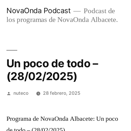
Ir
NovaOnda Podcast
Podcast de
al
los programas de NovaOnda Albacete.
contenido
Un poco de todo –
(28/02/2025)
Publicada
nuteco
28 febrero, 2025
por
Programa de NovaOnda Albacete: Un poco
de todo – (28/02/2025)