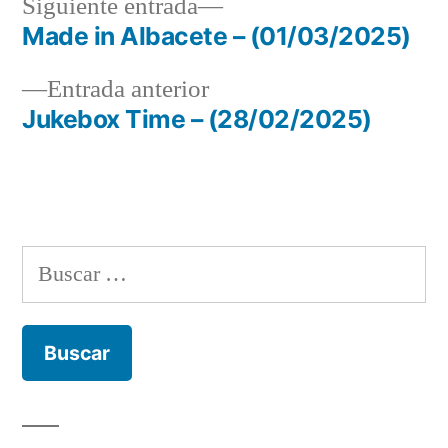
Siguiente
Siguiente entrada
entrada:
Made in Albacete – (01/03/2025)
Navegación
Entrada
Entrada anterior
de
anterior:
Jukebox Time – (28/02/2025)
entradas
Buscar: