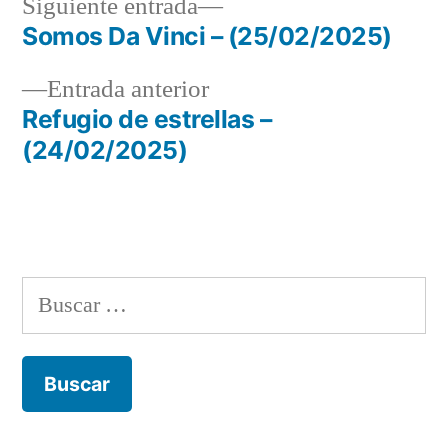
Siguiente
Siguiente entrada
entrada:
Somos Da Vinci – (25/02/2025)
Navegación
Entrada
Entrada anterior
de
anterior:
Refugio de estrellas –
entradas
(24/02/2025)
Buscar: