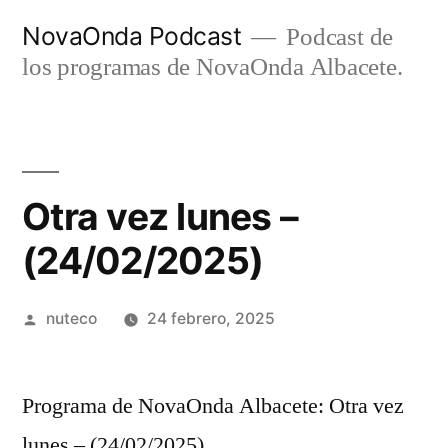
Ir
NovaOnda Podcast
Podcast de
al
los programas de NovaOnda Albacete.
contenido
Otra vez lunes –
(24/02/2025)
Publicada
nuteco
24 febrero, 2025
por
Programa de NovaOnda Albacete: Otra vez
lunes – (24/02/2025)