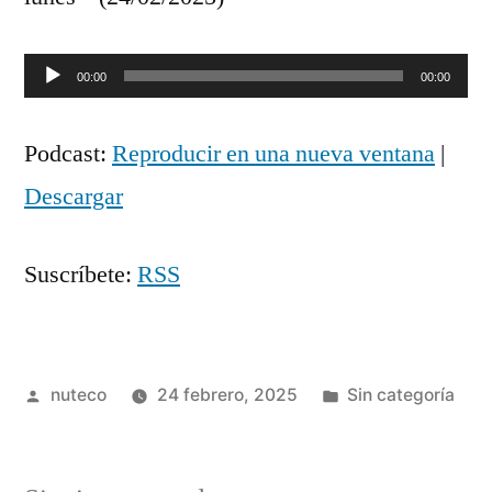
Reproductor
00:00
00:00
de
Podcast:
Reproducir en una nueva ventana
|
audio
Descargar
Suscríbete:
RSS
Publicada
Publicada
nuteco
24 febrero, 2025
Sin categoría
por
en