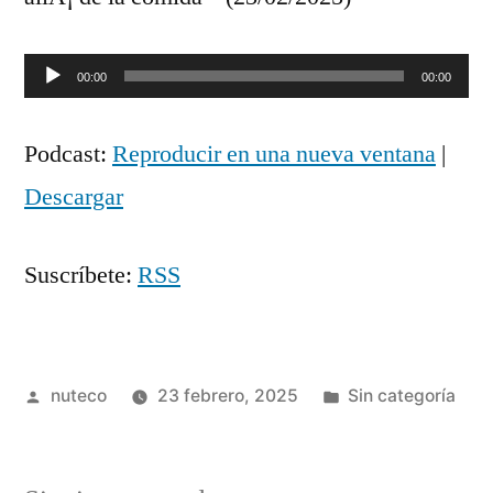
Reproductor
00:00
00:00
de
Podcast:
Reproducir en una nueva ventana
|
audio
Descargar
Suscríbete:
RSS
Publicada
Publicada
nuteco
23 febrero, 2025
Sin categoría
por
en