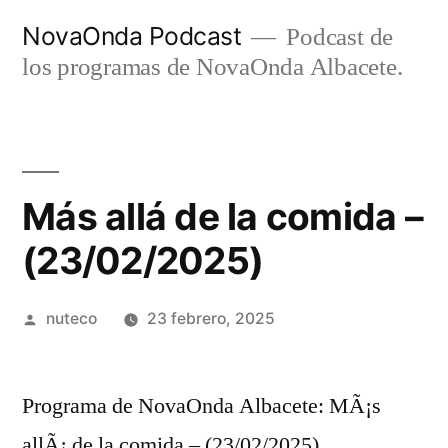
Ir
NovaOnda Podcast
Podcast de
al
los programas de NovaOnda Albacete.
contenido
Más allá de la comida –
(23/02/2025)
Publicada
nuteco
23 febrero, 2025
por
Programa de NovaOnda Albacete: MÃ¡s
allÃ¡ de la comida – (23/02/2025)