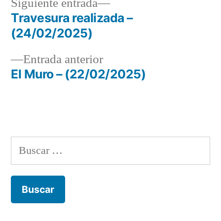
Siguiente
Siguiente entrada
entrada:
Travesura realizada –
Navegación
(24/02/2025)
de
Entrada
Entrada anterior
entradas
anterior:
El Muro – (22/02/2025)
Buscar: