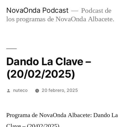
Ir
NovaOnda Podcast
Podcast de
al
los programas de NovaOnda Albacete.
contenido
Dando La Clave –
(20/02/2025)
Publicada
nuteco
20 febrero, 2025
por
Programa de NovaOnda Albacete: Dando La
Clave – (20/02/2025)