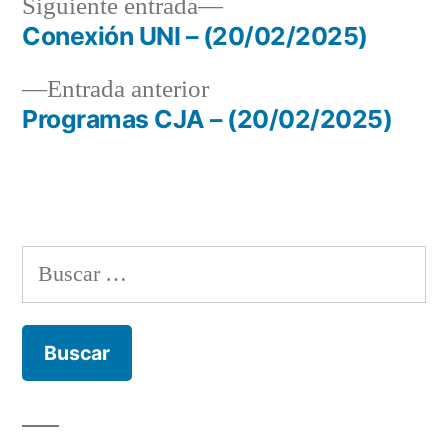
Siguiente
Siguiente entrada
entrada:
Conexión UNI – (20/02/2025)
Navegación
Entrada
Entrada anterior
de
anterior:
Programas CJA – (20/02/2025)
entradas
Buscar: