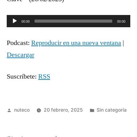
Reproductor
00:00
00:00
de
Podcast:
Reproducir en una nueva ventana
|
audio
Descargar
Suscríbete:
RSS
Publicada
Publicada
nuteco
20 febrero, 2025
Sin categoría
por
en