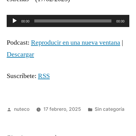
Reproductor
00:00
00:00
de
Podcast:
Reproducir en una nueva ventana
|
audio
Descargar
Suscríbete:
RSS
Publicada
Publicada
nuteco
17 febrero, 2025
Sin categoría
por
en