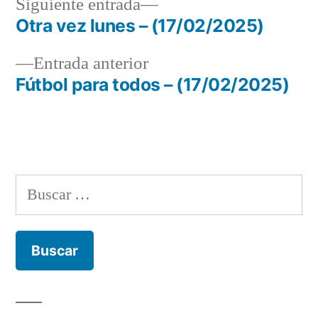
Siguiente
Siguiente entrada
entrada:
Otra vez lunes – (17/02/2025)
Navegación
Entrada
Entrada anterior
de
anterior:
Fútbol para todos – (17/02/2025)
entradas
Buscar: