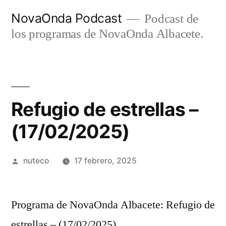
Ir
NovaOnda Podcast
Podcast de
al
los programas de NovaOnda Albacete.
contenido
Refugio de estrellas –
(17/02/2025)
Publicada
nuteco
17 febrero, 2025
por
Programa de NovaOnda Albacete: Refugio de
estrellas – (17/02/2025)