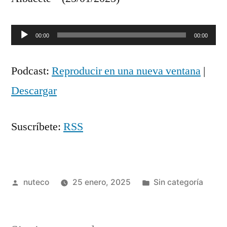
Reproductor
00:00
00:00
de
Podcast:
Reproducir en una nueva ventana
|
audio
Descargar
Suscríbete:
RSS
Publicada
Publicada
nuteco
25 enero, 2025
Sin categoría
por
en