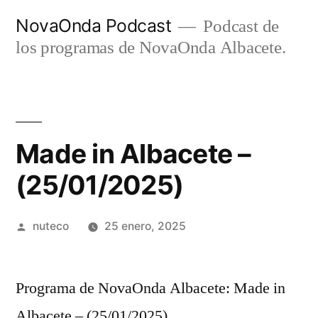
Ir
NovaOnda Podcast
Podcast de
al
los programas de NovaOnda Albacete.
contenido
Made in Albacete –
(25/01/2025)
Publicada
nuteco
25 enero, 2025
por
Programa de NovaOnda Albacete: Made in
Albacete – (25/01/2025)