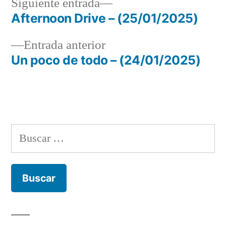
Siguiente
Siguiente entrada
entrada:
Afternoon Drive – (25/01/2025)
Navegación
Entrada
Entrada anterior
de
anterior:
Un poco de todo – (24/01/2025)
entradas
Buscar: