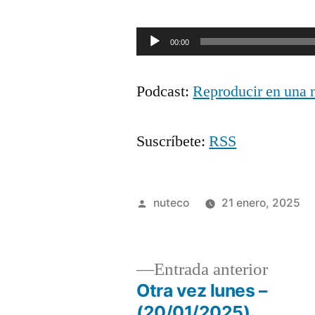
Reproductor
00:00
de
Podcast:
Reproducir en una 
audio
Suscríbete:
RSS
Publicada
nuteco
21 enero, 2025
por
Entrad
Entrada anterior
anterio
Otra vez lunes –
Navegación
(20/01/2025)