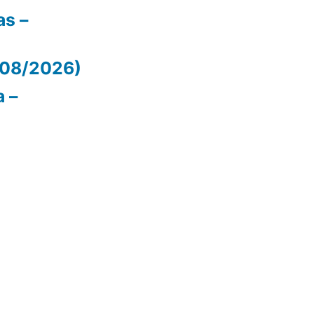
as –
/08/2026)
 –