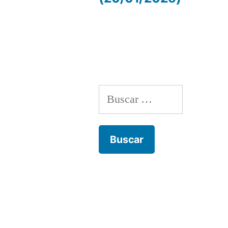
de
entradas
Buscar: