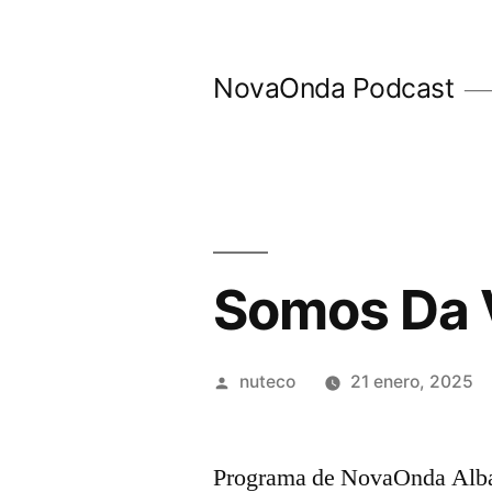
Ir
al
NovaOnda Podcast
contenido
Somos Da V
Publicada
nuteco
21 enero, 2025
por
Programa de NovaOnda Alba