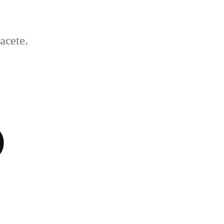
acete.
)