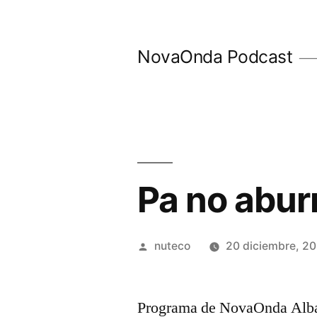
Ir
al
NovaOnda Podcast
contenido
Pa no abur
Publicada
nuteco
20 diciembre, 2
por
Programa de NovaOnda Albac