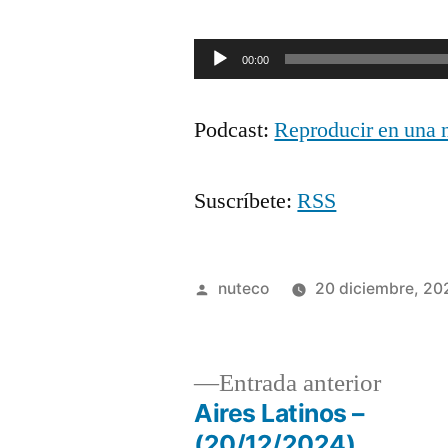
Reproductor
00:00
de
Podcast:
Reproducir en una 
audio
Suscríbete:
RSS
Publicada
nuteco
20 diciembre, 20
por
Entrad
Entrada anterior
anterio
Aires Latinos –
Navegación
(20/12/2024)