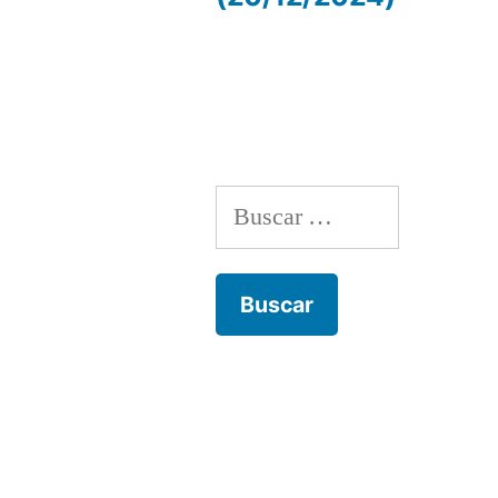
de
entradas
Buscar: