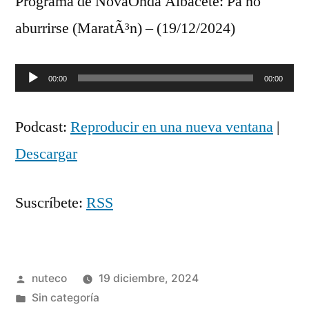
Programa de NovaOnda Albacete: Pa no
aburrirse (MaratÃ³n) – (19/12/2024)
Reproductor
00:00
00:00
de
Podcast:
Reproducir en una nueva ventana
|
audio
Descargar
Suscríbete:
RSS
Publicada
nuteco
19 diciembre, 2024
por
Publicada
Sin categoría