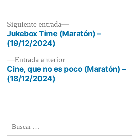
en
Siguiente
Siguiente entrada
entrada:
Jukebox Time (Maratón) –
Navegación
(19/12/2024)
de
Entrada
Entrada anterior
entradas
anterior:
Cine, que no es poco (Maratón) –
(18/12/2024)
Buscar: