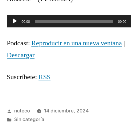
Reproductor
00:00
00:00
de
Podcast:
Reproducir en una nueva ventana
|
audio
Descargar
Suscríbete:
RSS
Publicada
nuteco
14 diciembre, 2024
por
Publicada
Sin categoría
en