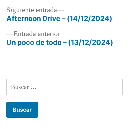
Siguiente
Siguiente entrada
entrada:
Afternoon Drive – (14/12/2024)
Navegación
Entrada
Entrada anterior
de
anterior:
Un poco de todo – (13/12/2024)
entradas
Buscar: