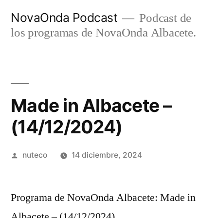
Ir
NovaOnda Podcast
Podcast de
al
los programas de NovaOnda Albacete.
contenido
Made in Albacete –
(14/12/2024)
Publicada
nuteco
14 diciembre, 2024
por
Programa de NovaOnda Albacete: Made in
Albacete – (14/12/2024)