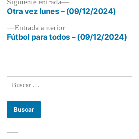
Siguiente
Siguiente entrada
entrada:
Otra vez lunes – (09/12/2024)
Navegación
Entrada
Entrada anterior
de
anterior:
Fútbol para todos – (09/12/2024)
entradas
Buscar: