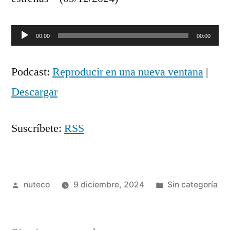
Reproductor
00:00
00:00
de
Podcast:
Reproducir en una nueva ventana
|
audio
Descargar
Suscríbete:
RSS
Publicada
Publicada
nuteco
9 diciembre, 2024
Sin categoría
por
en