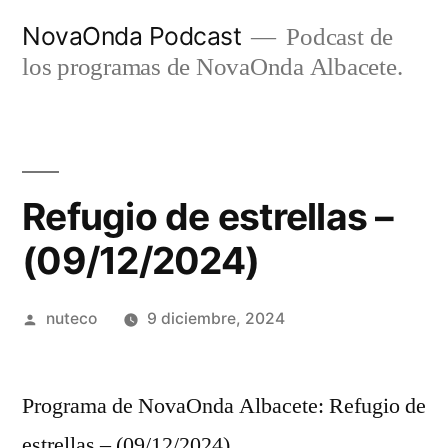
Ir
NovaOnda Podcast
Podcast de
al
los programas de NovaOnda Albacete.
contenido
Refugio de estrellas –
(09/12/2024)
Publicada
nuteco
9 diciembre, 2024
por
Programa de NovaOnda Albacete: Refugio de
estrellas – (09/12/2024)